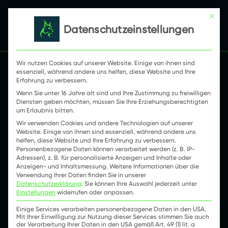
Mit die
Datenschutzeinstellungen
Suchen nach:
Wir nutzen Cookies auf unserer Website. Einige von ihnen sind
essenziell, während andere uns helfen, diese Website und Ihre
Erfahrung zu verbessern.
LYNQTECH GmbH
Wenn Sie unter 16 Jahre alt sind und Ihre Zustimmung zu freiwilligen
Vahrenwalder Straße 315
Diensten geben möchten, müssen Sie Ihre Erziehungsberechtigten
um Erlaubnis bitten.
30179 Hannover
Wir verwenden Cookies und andere Technologien auf unserer
Deutschland
Website. Einige von ihnen sind essenziell, während andere uns
helfen, diese Website und Ihre Erfahrung zu verbessern.
Telefon:
+49 511 5193000
Personenbezogene Daten können verarbeitet werden (z. B. IP-
Adressen), z. B. für personalisierte Anzeigen und Inhalte oder
E-Mail:
hallo@lynq.tech
Anzeigen- und Inhaltsmessung.
Weitere Informationen über die
Verwendung Ihrer Daten finden Sie in unserer
Datenschutzerklärung
.
Sie können Ihre Auswahl jederzeit unter
Einstellungen
widerrufen oder anpassen.
Presse
Einige Services verarbeiten personenbezogene Daten in den USA.
Green Room
Mit Ihrer Einwilligung zur Nutzung dieser Services stimmen Sie auch
der Verarbeitung Ihrer Daten in den USA gemäß Art. 49 (1) lit. a