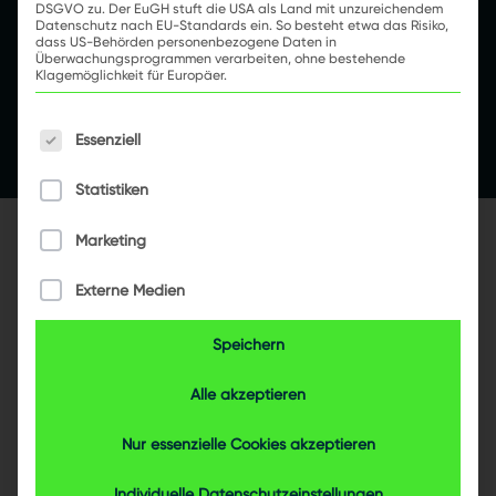
Experience
DSGVO zu. Der EuGH stuft die USA als Land mit unzureichendem
Datenschutz nach EU-Standards ein. So besteht etwa das Risiko,
Impressum
dass US-Behörden personenbezogene Daten in
Überwachungsprogrammen verarbeiten, ohne bestehende
Datenschutzerklärung
Klagemöglichkeit für Europäer.
Podcast Stadtwerke Luchshausen
Es folgt eine Liste der Service-Gruppen, für die e
Essenziell
Statistiken
Marketing
Externe Medien
Speichern
Alle akzeptieren
Nur essenzielle Cookies akzeptieren
Individuelle Datenschutzeinstellungen