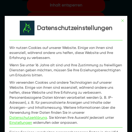
Inhalt entsperren
Bitte
Erforderlichen Service akzeptieren
lasse
Mit die
und Inhalte entsperren
Datenschutzeinstellungen
dieses
Feld
leer.
Wir nutzen Cookies auf unserer Website. Einige von ihnen sind
essenziell, während andere uns helfen, diese Website und Ihre
Erfahrung zu verbessern.
Wenn Sie unter 16 Jahre alt sind und Ihre Zustimmung zu freiwilligen
Diensten geben möchten, müssen Sie Ihre Erziehungsberechtigten
um Erlaubnis bitten.
Wir verwenden Cookies und andere Technologien auf unserer
Website. Einige von ihnen sind essenziell, während andere uns
helfen, diese Website und Ihre Erfahrung zu verbessern.
Personenbezogene Daten können verarbeitet werden (z. B. IP-
Adressen), z. B. für personalisierte Anzeigen und Inhalte oder
Anzeigen- und Inhaltsmessung.
Weitere Informationen über die
Verwendung Ihrer Daten finden Sie in unserer
Datenschutzerklärung
.
Sie können Ihre Auswahl jederzeit unter
Einstellungen
widerrufen oder anpassen.