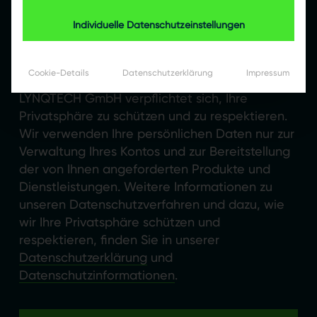
Individuelle Datenschutzeinstellungen
Cookie-Details
Datenschutzerklärung
Impressum
LYNQTECH GmbH verpflichtet sich, Ihre
Privatsphäre zu schützen und zu respektieren.
Wir verwenden Ihre persönlichen Daten nur zur
Verwaltung Ihres Kontos und zur Bereitstellung
der von Ihnen angeforderten Produkte und
Dienstleistungen. Weitere Informationen zu
unseren Datenschutzverfahren und dazu, wie
wir Ihre Privatsphäre schützen und
respektieren, finden Sie in unserer
Datenschutzerklärung
und
Datenschutzinformationen
.