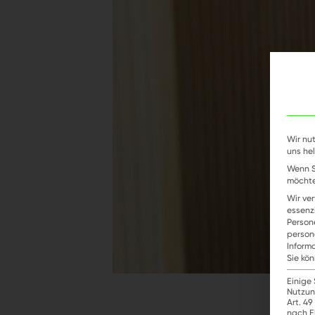
Wir nu
uns hel
Wenn S
möchte
Wir ve
essenz
Person
person
Inform
Sie kö
Einige
Nutzun
Art. 4
nach E