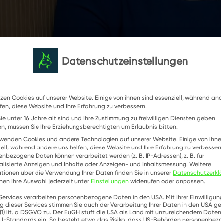
Datenschutzeinstellungen
tzen Cookies auf unserer Website. Einige von ihnen sind essenziell, während an
fen, diese Website und Ihre Erfahrung zu verbessern.
ie unter 16 Jahre alt sind und Ihre Zustimmung zu freiwilligen Diensten geben
n, müssen Sie Ihre Erziehungsberechtigten um Erlaubnis bitten.
rwenden Cookies und andere Technologien auf unserer Website. Einige von ihne
iell, während andere uns helfen, diese Website und Ihre Erfahrung zu verbesser
enbezogene Daten können verarbeitet werden (z. B. IP-Adressen), z. B. für
alisierte Anzeigen und Inhalte oder Anzeigen- und Inhaltsmessung.
Weitere
ationen über die Verwendung Ihrer Daten finden Sie in unserer
Datenschutzerkl
nnen Ihre Auswahl jederzeit unter
Einstellungen
widerrufen oder anpassen.
 Services verarbeiten personenbezogene Daten in den USA. Mit Ihrer Einwilligun
g dieser Services stimmen Sie auch der Verarbeitung Ihrer Daten in den USA 
9 (1) lit. a DSGVO zu. Der EuGH stuft die USA als Land mit unzureichendem Date
U-Standards ein. So besteht etwa das Risiko, dass US-Behörden personenbe