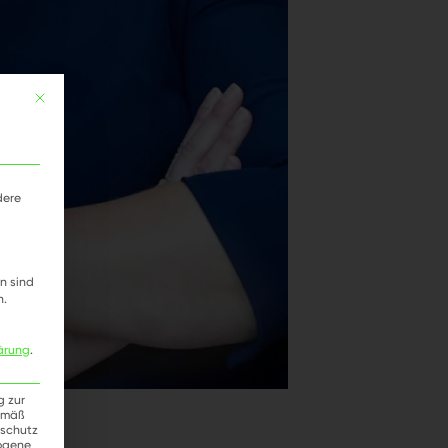
Mit diesem Button wird der Dialog geschlossen. Seine Funktionalität ist i
dere
n sind
n.
ärung
.
g zur
gemäß
nschutz
zogene