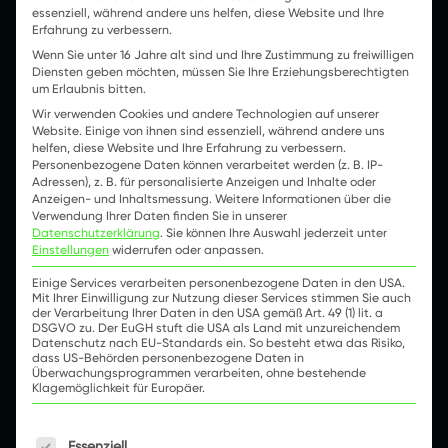
essenziell, während andere uns helfen, diese Website und Ihre
Erfahrung zu verbessern.
Wenn Sie unter 16 Jahre alt sind und Ihre Zustimmung zu freiwilligen
Diensten geben möchten, müssen Sie Ihre Erziehungsberechtigten
um Erlaubnis bitten.
Wir verwenden Cookies und andere Technologien auf unserer
Website. Einige von ihnen sind essenziell, während andere uns
helfen, diese Website und Ihre Erfahrung zu verbessern.
Personenbezogene Daten können verarbeitet werden (z. B. IP-
Adressen), z. B. für personalisierte Anzeigen und Inhalte oder
Anzeigen- und Inhaltsmessung.
Weitere Informationen über die
Verwendung Ihrer Daten finden Sie in unserer
Datenschutzerklärung
.
Sie können Ihre Auswahl jederzeit unter
Einstellungen
widerrufen oder anpassen.
Einige Services verarbeiten personenbezogene Daten in den USA.
Mit Ihrer Einwilligung zur Nutzung dieser Services stimmen Sie auch
der Verarbeitung Ihrer Daten in den USA gemäß Art. 49 (1) lit. a
DSGVO zu. Der EuGH stuft die USA als Land mit unzureichendem
Datenschutz nach EU-Standards ein. So besteht etwa das Risiko,
dass US-Behörden personenbezogene Daten in
Partner
Technology Partner
Überwachungsprogrammen verarbeiten, ohne bestehende
Klagemöglichkeit für Europäer.
LYNQTECH ist AWS Advanced
Es folgt eine Liste der Service-Gruppen, für die e
Essenziell