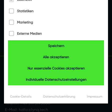
Technology Partner ￼
Statistiken
Marketing
Externe Medien
08.04.2022
< 1 Minute
Speichern
Alle akzeptieren
Nur essenzielle Cookies akzeptieren
LYNQTECH GmbH
Individuelle Datenschutzeinstellungen
Vahrenwalder Straße 315
30179 Hannover
Deutschland
Cookie-Details
Datenschutzerklärung
Impressum
Telefon:
+49 511 5193000
E-Mail:
hallo@lynq.tech