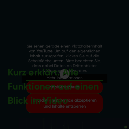
Sie sehen gerade einen Platzhalterinhalt
von
YouTube
. Um auf den eigentlichen
Inhalt zuzugreifen, klicken Sie auf die
Schaltfläche unten. Bitte beachten Sie,
dass dabei Daten an Drittanbieter
Kurz erklärt: Alle
weitergegeben werden.
Mehr Informationen
Funktionen auf einen
Inhalt entsperren
Blick
im Video
Erforderlichen Service akzeptieren
und Inhalte entsperren