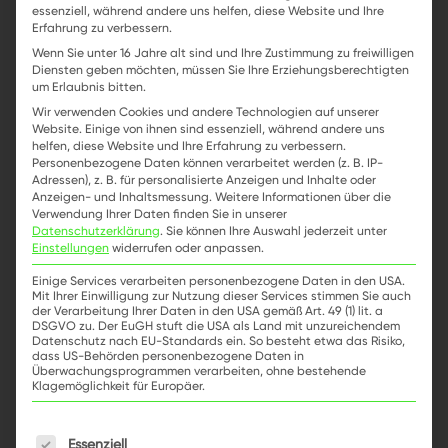
essenziell, während andere uns helfen, diese Website und Ihre
Erfahrung zu verbessern.
CORE
Wenn Sie unter 16 Jahre alt sind und Ihre Zustimmung zu freiwilligen
Diensten geben möchten, müssen Sie Ihre Erziehungsberechtigten
um Erlaubnis bitten.
CORE ist das Herz von LYNQTECH und immer
Wir verwenden Cookies und andere Technologien auf unserer
Website. Einige von ihnen sind essenziell, während andere uns
zentraler Bestandteil der Plattform. Mit CORE
helfen, diese Website und Ihre Erfahrung zu verbessern.
digitalisieren Sie konsequent alle vertrieblichen
Personenbezogene Daten können verarbeitet werden (z. B. IP-
Adressen), z. B. für personalisierte Anzeigen und Inhalte oder
Abwicklungsprozesse eines
Anzeigen- und Inhaltsmessung.
Weitere Informationen über die
Energieversorgungsunternehmens – von der
Verwendung Ihrer Daten finden Sie in unserer
Datenschutzerklärung
.
Sie können Ihre Auswahl jederzeit unter
Abrechnung, übers Zahlungsmanagement und
Einstellungen
widerrufen oder anpassen.
Nebenbuch bis hin zum Customer-
Einige Services verarbeiten personenbezogene Daten in den USA.
Relationship-Management und Reporting.
Mit Ihrer Einwilligung zur Nutzung dieser Services stimmen Sie auch
der Verarbeitung Ihrer Daten in den USA gemäß Art. 49 (1) lit. a
DSGVO zu. Der EuGH stuft die USA als Land mit unzureichendem
Während CORE innovative Lösungen für alle
Datenschutz nach EU-Standards ein. So besteht etwa das Risiko,
Kernfunktionalitäten bietet, können Sie mit den
dass US-Behörden personenbezogene Daten in
Überwachungsprogrammen verarbeiten, ohne bestehende
+
zusätzlichen CORE
Modulen weitere Bereiche
Klagemöglichkeit für Europäer.
transformieren … denn LYNQTECH bietet nicht
Es folgt eine Liste der Service-Gruppen, für die e
nur eine Lösung, sondern exakt die passende
Essenziell