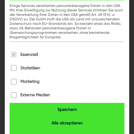
zentraler Bestandteil der Plattform. Mit CORE
Einige Services verarbeiten personenbezogene Daten in den USA.
Mit Ihrer Einwilligung zur Nutzung dieser Services stimmen Sie auch
digitalisieren Sie konsequent alle vertrieblichen
der Verarbeitung Ihrer Daten in den USA gemäß Art. 49 (1) lit. a
Abwicklungsprozesse eines
DSGVO zu. Der EuGH stuft die USA als Land mit unzureichendem
Datenschutz nach EU-Standards ein. So besteht etwa das Risiko,
Energieversorgungsunternehmens – von der
dass US-Behörden personenbezogene Daten in
Überwachungsprogrammen verarbeiten, ohne bestehende
Abrechnung, übers Zahlungsmanagement und
Klagemöglichkeit für Europäer.
Nebenbuch bis hin zum Customer-
Es folgt eine Liste der Service-Gruppen, für die e
Relationship-Management und Reporting.
Essenziell
Während CORE innovative Lösungen für alle
Statistiken
Kernfunktionalitäten bietet, können Sie mit den
+
zusätzlichen CORE
Modulen weitere Bereiche
Marketing
transformieren … denn LYNQTECH bietet nicht
nur eine Lösung, sondern exakt die passende
Externe Medien
für Ihre individuellen Anforderungen.
Speichern
Alle akzeptieren