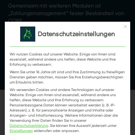
Gemeinsam mit weiteren Modulen ist
„Zahlungsmanagement“ fester Bestandteil von
CORE.
Mit die
Datenschutzeinstellungen
Weitere Module
Wir nutzen Cookies auf unserer Website. Einige von ihnen sind
essenziell, während andere uns helfen, diese Website und Ihre
Erfahrung zu verbessern.
Wenn Sie unter 16 Jahre alt sind und Ihre Zustimmung zu freiwilligen
Diensten geben möchten, müssen Sie Ihre Erziehungsberechtigten
um Erlaubnis bitten.
Wir verwenden Cookies und andere Technologien auf unserer
Website. Einige von ihnen sind essenziell, während andere uns
helfen, diese Website und Ihre Erfahrung zu verbessern.
Personenbezogene Daten können verarbeitet werden (z. B. IP-
CORE
Adressen), z. B. für personalisierte Anzeigen und Inhalte oder
Anzeigen- und Inhaltsmessung.
Weitere Informationen über die
Verwendung Ihrer Daten finden Sie in unserer
Datenschutzerklärung
.
Sie können Ihre Auswahl jederzeit unter
Einstellungen
widerrufen oder anpassen.
CORE ist das Herz von LYNQTECH und immer