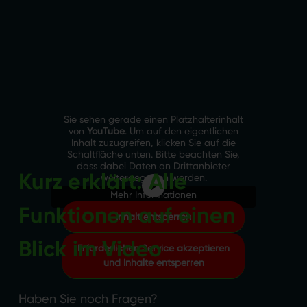
Sie sehen gerade einen Platzhalterinhalt
von
YouTube
. Um auf den eigentlichen
Inhalt zuzugreifen, klicken Sie auf die
Schaltfläche unten. Bitte beachten Sie,
dass dabei Daten an Drittanbieter
Kurz erklärt: Alle
weitergegeben werden.
Mehr Informationen
Funktionen auf einen
Inhalt entsperren
Blick
im Video
Erforderlichen Service akzeptieren
und Inhalte entsperren
Haben Sie noch Fragen?