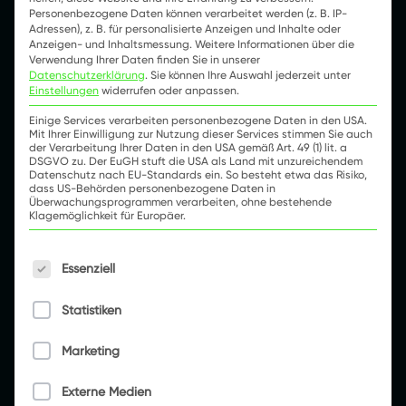
einem Schuss Amaretto anreichert, was
Personenbezogene Daten können verarbeitet werden (z. B. IP-
Adressen), z. B. für personalisierte Anzeigen und Inhalte oder
vermutlich allerdings nur die böswillige
Anzeigen- und Inhaltsmessung.
Weitere Informationen über die
Nachrede neidischer Kolleginnen ist. „So trinkt
Verwendung Ihrer Daten finden Sie in unserer
Datenschutzerklärung
.
Sie können Ihre Auswahl jederzeit unter
man das halt in Italien!“, würde Kerstin
Einstellungen
widerrufen oder anpassen.
entsprechende Gerüchte wohl kommentieren,
Einige Services verarbeiten personenbezogene Daten in den USA.
sofern sie tatsächlich einmal jemand mit diesen
Mit Ihrer Einwilligung zur Nutzung dieser Services stimmen Sie auch
konfrontieren sollte. „Außerdem passt der
der Verarbeitung Ihrer Daten in den USA gemäß Art. 49 (1) lit. a
DSGVO zu. Der EuGH stuft die USA als Land mit unzureichendem
Geschmack hervorragend zum Mandelgebäck.“
Datenschutz nach EU-Standards ein. So besteht etwa das Risiko,
dass US-Behörden personenbezogene Daten in
Überwachungsprogrammen verarbeiten, ohne bestehende
Machtwort in der Manege
Klagemöglichkeit für Europäer.
Es folgt eine Liste der Service-Gruppen, für die e
Essenziell
Prinzipiell hat Charlotte nichts gegen
gelegentliche Pausen, und ein gutes
Statistiken
Arbeitsklima ist auch nach ihrem Dafürhalten
wichtig, damit Mitarbeitende ihren Aufgaben
Marketing
engagiert und „mit Herzblut“ (O-Ton Charlotte)
Externe Medien
nachkommen. Dennoch ist und bleibt es