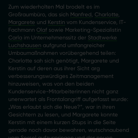
Zum wiederholten Mal brodelt es im
Großraumbüro, das sich
Manfred
,
Charlotte
,
Margarete
und
Kerstin
vom Kundenservice, IT-
Fachmann
Olaf
sowie Marketing-Spezialistin
Carla
im Unternehmenssitz der
Stadtwerke
Luchshausen
aufgrund umfangreicher
Umbaumaßnahmen vorübergehend teilen:
Charlotte sah sich genötigt, Margarete und
Kerstin auf deren aus ihrer Sicht arg
verbesserungswürdiges Zeitmanagement
hinzuweisen, was von den beiden
Kundenservice-Mitarbeiterinnen nicht ganz
unerwartet als Frontalangriff aufgefasst wurde:
„Was erlaubt sich die Neue?“, war in ihren
Gesichtern zu lesen, und Margarete konnte
Kerstin mit einem kurzen Stups in die Seite
gerade noch davor bewahren, wutschnaubend
vom Sessel aufzuspringen und der neuen